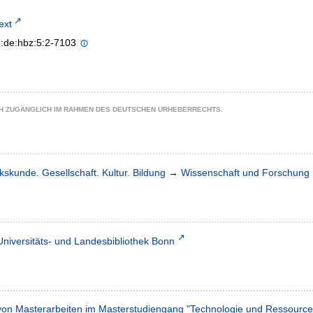
text
n:de:hbz:5:2-7103
CH ZUGÄNGLICH IM RAHMEN DES DEUTSCHEN URHEBERRECHTS.
kskunde. Gesellschaft. Kultur. Bildung
→
Wissenschaft und Forschung
Universitäts- und Landesbibliothek Bonn
g von Masterarbeiten im Masterstudiengang "Technologie und Ressourc