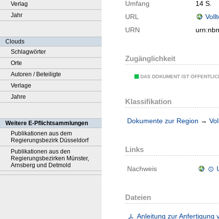
Umfang
14 S.
Verlag
Jahr
URL
Voll
URN
urn:nb
Clouds
Schlagwörter
Zugänglichkeit
Orte
Autoren / Beteiligte
DAS DOKUMENT IST ÖFFENTLI
Verlage
Jahre
Klassifikation
Dokumente zur Region
→
Vol
Weitere E-Pflichtsammlungen
Publikationen aus dem
Regierungsbezirk Düsseldorf
Links
Publikationen aus den
Regierungsbezirken Münster,
Arnsberg und Detmold
Nachweis
Dateien
Anleitung zur Anfertigun