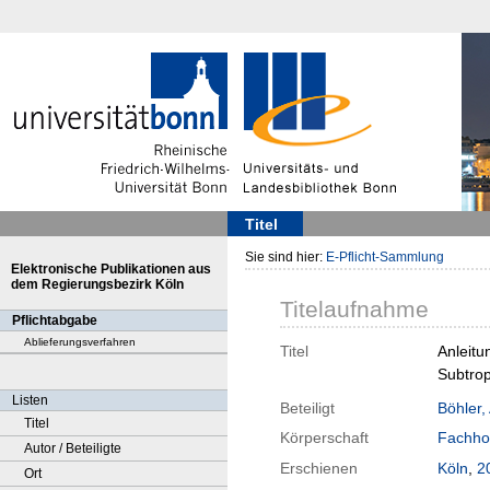
Titel
Sie sind hier:
E-Pflicht-Sammlung
Elektronische Publikationen aus
dem Regierungsbezirk Köln
Titelaufnahme
Pflichtabgabe
Ablieferungsverfahren
Titel
Anleitu
Subtrop
Listen
Beteiligt
Böhler,
Titel
Körperschaft
Fachhoc
Autor / Beteiligte
Erschienen
Köln
,
2
Ort