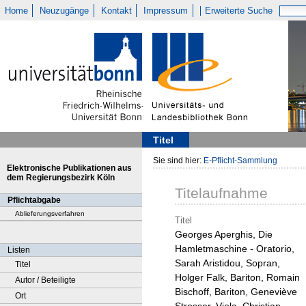
Home
Neuzugänge
Kontakt
Impressum
Erweiterte Suche
Titel
Sie sind hier:
E-Pflicht-Sammlung
Elektronische Publikationen aus
dem Regierungsbezirk Köln
Titelaufnahme
Pflichtabgabe
Ablieferungsverfahren
Titel
Georges Aperghis, Die
Hamletmaschine - Oratorio,
Listen
Sarah Aristidou, Sopran,
Titel
Holger Falk, Bariton, Romain
Autor / Beteiligte
Bischoff, Bariton, Geneviève
Ort