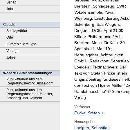
Strosser, Viola, Christian
Verlag
Dierstein, Schlagzeug, SWR
Jahr
Vokalensemble, Yuval
Weinberg, Einstudierung Asko
Schönberg, Bas Wiegers,
Clouds
Dirigent : Di 30. April 21:00
Schlagwörter
Kölner Philharmonie / Acht
Orte
Brücken. Musik für Köln. 30.
Autoren / Beteiligte
April bis 11. Mai '19 ;
Verlage
Herausgeber: Achtbrücken
Jahre
GmbH ; Redaktion: Sebastian
Loelgen ; Textnachweis: Der
Text von Stefan Fricke ist ein
Weitere E-Pflichtsammlungen
Originalbeitrag für dieses Heft
Publikationen aus dem
Regierungsbezirk Düsseldorf
der Text von Heiner Müller "Di
Publikationen aus den
Hamletmaschine" © Suhrkam
Regierungsbezirken Münster,
Verlag
Arnsberg und Detmold
Verfasser
Fricke, Stefan
Herausgeber
Loelgen, Sebastian