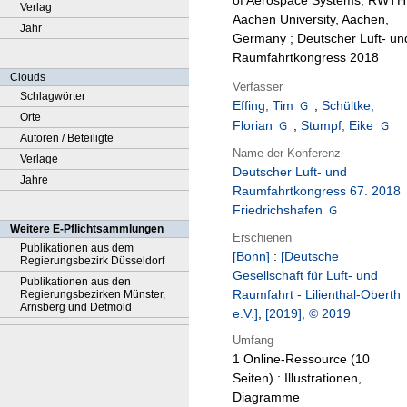
of Aerospace Systems, RWTH
Verlag
Aachen University, Aachen,
Jahr
Germany ; Deutscher Luft- un
Raumfahrtkongress 2018
Clouds
Verfasser
Schlagwörter
Effing, Tim
;
Schültke,
Orte
Florian
;
Stumpf, Eike
Autoren / Beteiligte
Name der Konferenz
Verlage
Deutscher Luft- und
Jahre
Raumfahrtkongress 67. 2018
Friedrichshafen
Weitere E-Pflichtsammlungen
Erschienen
Publikationen aus dem
[Bonn]
:
[Deutsche
Regierungsbezirk Düsseldorf
Gesellschaft für Luft- und
Publikationen aus den
Raumfahrt - Lilienthal-Oberth
Regierungsbezirken Münster,
Arnsberg und Detmold
e.V.]
,
[2019], © 2019
Umfang
1 Online-Ressource (10
Seiten) : Illustrationen,
Diagramme