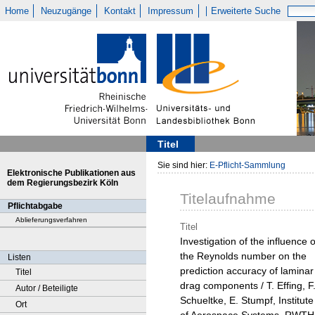
Home
Neuzugänge
Kontakt
Impressum
Erweiterte Suche
Titel
Sie sind hier:
E-Pflicht-Sammlung
Elektronische Publikationen aus
dem Regierungsbezirk Köln
Titelaufnahme
Pflichtabgabe
Ablieferungsverfahren
Titel
Investigation of the influence o
the Reynolds number on the
Listen
prediction accuracy of laminar
Titel
drag components / T. Effing, F
Autor / Beteiligte
Schueltke, E. Stumpf, Institute
Ort