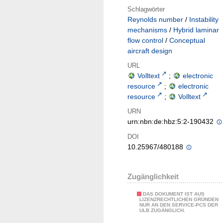
Schlagwörter
Reynolds number
/
Instability
mechanisms
/
Hybrid laminar
flow control
/
Conceptual
aircraft design
URL
Volltext
;
electronic
resource
;
electronic
resource
;
Volltext
URN
urn:nbn:de:hbz:5:2-190432
DOI
10.25967/480188
Zugänglichkeit
DAS DOKUMENT IST AUS
LIZENZRECHTLICHEN GRÜNDEN
NUR AN DEN SERVICE-PCS DER
ULB ZUGÄNGLICH.