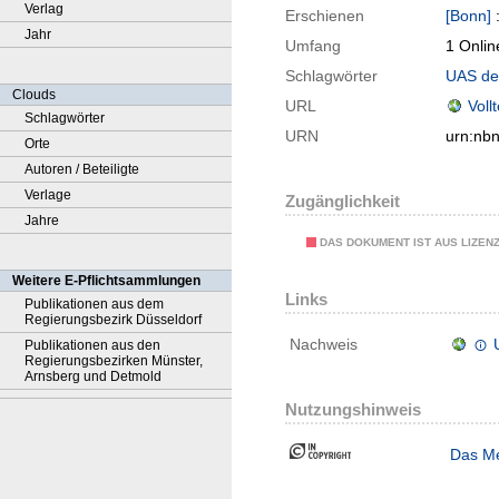
Verlag
Erschienen
[Bonn]
Jahr
Umfang
1 Onlin
Schlagwörter
UAS de
Clouds
URL
Voll
Schlagwörter
URN
urn:nb
Orte
Autoren / Beteiligte
Verlage
Zugänglichkeit
Jahre
DAS DOKUMENT IST AUS LIZEN
Weitere E-Pflichtsammlungen
Links
Publikationen aus dem
Regierungsbezirk Düsseldorf
Nachweis
Publikationen aus den
Regierungsbezirken Münster,
Arnsberg und Detmold
Nutzungshinweis
Das Me