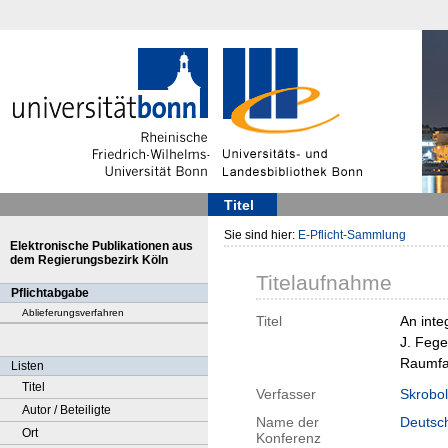
Titel
Sie sind hier:
E-Pflicht-Sammlung
Elektronische Publikationen aus
dem Regierungsbezirk Köln
Titelaufnahme
Pflichtabgabe
Ablieferungsverfahren
Titel
An inte
J. Fege
Raumfa
Listen
Titel
Verfasser
Skrobol
Autor / Beteiligte
Name der
Deutsch
Ort
Konferenz