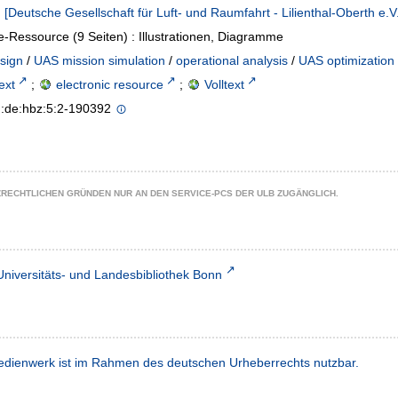
:
[Deutsche Gesellschaft für Luft- und Raumfahrt - Lilienthal-Oberth e.V.
e-Ressource (9 Seiten) : Illustrationen, Diagramme
sign
/
UAS mission simulation
/
operational analysis
/
UAS optimization
text
;
electronic resource
;
Volltext
n:de:hbz:5:2-190392
ZRECHTLICHEN GRÜNDEN NUR AN DEN SERVICE-PCS DER ULB ZUGÄNGLICH.
Universitäts- und Landesbibliothek Bonn
dienwerk ist im Rahmen des deutschen Urheberrechts nutzbar.