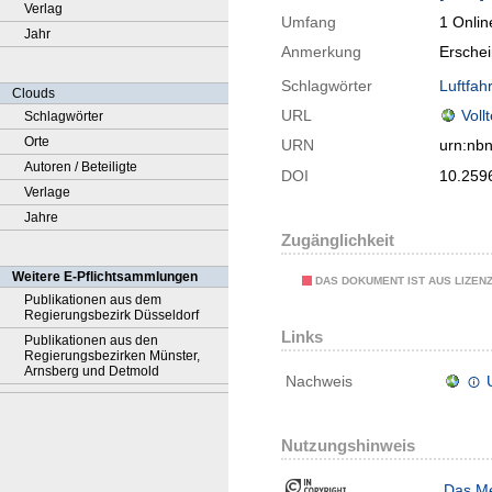
Verlag
Umfang
1 Onlin
Jahr
Anmerkung
Ersche
Schlagwörter
Luftfahr
Clouds
URL
Voll
Schlagwörter
Orte
URN
urn:nb
Autoren / Beteiligte
DOI
10.259
Verlage
Jahre
Zugänglichkeit
Weitere E-Pflichtsammlungen
DAS DOKUMENT IST AUS LIZEN
Publikationen aus dem
Regierungsbezirk Düsseldorf
Links
Publikationen aus den
Regierungsbezirken Münster,
Arnsberg und Detmold
Nachweis
Nutzungshinweis
Das Me