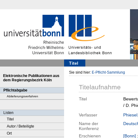
Titel
Sie sind hier:
E-Pflicht-Sammlung
Elektronische Publikationen aus
dem Regierungsbezirk Köln
Titelaufnahme
Pflichtabgabe
Ablieferungsverfahren
Titel
Bewertu
/ D. Ph
Listen
Verfasser
Phiesel
Titel
Name der
Deutsch
Autor / Beteiligte
Konferenz
Ort
Erschienen
[Bonn]