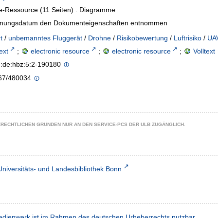
e-Ressource (11 Seiten) : Diagramme
inungsdatum den Dokumenteigenschaften entnommen
t
/
unbemanntes Fluggerät
/
Drohne
/
Risikobewertung
/
Luftrisiko
/
UA
text
;
electronic resource
;
electronic resource
;
Volltext
n:de:hbz:5:2-190180
67/480034
ZRECHTLICHEN GRÜNDEN NUR AN DEN SERVICE-PCS DER ULB ZUGÄNGLICH.
Universitäts- und Landesbibliothek Bonn
dienwerk ist im Rahmen des deutschen Urheberrechts nutzbar.