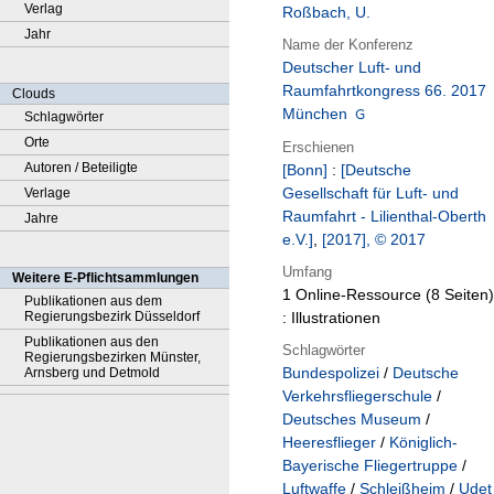
Verlag
Roßbach, U.
Jahr
Name der Konferenz
Deutscher Luft- und
Raumfahrtkongress 66. 2017
Clouds
München
Schlagwörter
Orte
Erschienen
Autoren / Beteiligte
[Bonn]
:
[Deutsche
Gesellschaft für Luft- und
Verlage
Raumfahrt - Lilienthal-Oberth
Jahre
e.V.]
,
[2017], © 2017
Umfang
Weitere E-Pflichtsammlungen
1 Online-Ressource (8 Seiten)
Publikationen aus dem
Regierungsbezirk Düsseldorf
: Illustrationen
Publikationen aus den
Schlagwörter
Regierungsbezirken Münster,
Bundespolizei
/
Deutsche
Arnsberg und Detmold
Verkehrsfliegerschule
/
Deutsches Museum
/
Heeresflieger
/
Königlich-
Bayerische Fliegertruppe
/
Luftwaffe
/
Schleißheim
/
Udet