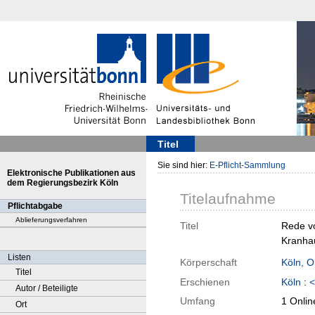
Titel
Sie sind hier:
E-Pflicht-Sammlung
Elektronische Publikationen aus
dem Regierungsbezirk Köln
Titelaufnahme
Pflichtabgabe
Ablieferungsverfahren
Titel
Rede vo
Kranhau
Listen
Körperschaft
Köln, O
Titel
Erschienen
Köln
:
<
Autor / Beteiligte
Umfang
1 Onlin
Ort