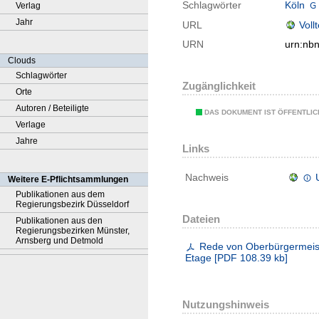
Schlagwörter
Köln
Verlag
Jahr
URL
Voll
URN
urn:nb
Clouds
Schlagwörter
Zugänglichkeit
Orte
Autoren / Beteiligte
DAS DOKUMENT IST ÖFFENTLI
Verlage
Jahre
Links
Nachweis
Weitere E-Pflichtsammlungen
Publikationen aus dem
Regierungsbezirk Düsseldorf
Dateien
Publikationen aus den
Regierungsbezirken Münster,
Arnsberg und Detmold
Rede von Oberbürgermeiste
Etage
[
PDF
108.39 kb
]
Nutzungshinweis