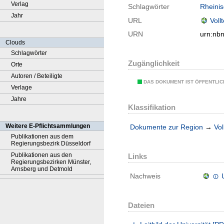
Verlag
Schlagwörter
Rheinis
Jahr
URL
Voll
URN
urn:nb
Clouds
Schlagwörter
Zugänglichkeit
Orte
Autoren / Beteiligte
DAS DOKUMENT IST ÖFFENTLI
Verlage
Jahre
Klassifikation
Weitere E-Pflichtsammlungen
Dokumente zur Region
→
Vol
Publikationen aus dem
Regierungsbezirk Düsseldorf
Publikationen aus den
Links
Regierungsbezirken Münster,
Arnsberg und Detmold
Nachweis
Dateien