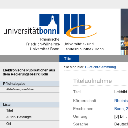
Titel
Sie sind hier:
E-Pflicht-Sammlung
Elektronische Publikationen aus
dem Regierungsbezirk Köln
Titelaufnahme
Pflichtabgabe
Ablieferungsverfahren
Titel
Leitbil
Körperschaft
Rheinis
Listen
Erschienen
Bonn
,
Titel
Umfang
[8] Bl. : 
Autor / Beteiligte
Ort
Sprache
Deutsch