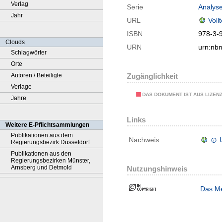
Verlag
Serie
Analyse
Jahr
URL
Voll
ISBN
978-3-
Clouds
URN
urn:nb
Schlagwörter
Orte
Autoren / Beteiligte
Zugänglichkeit
Verlage
DAS DOKUMENT IST AUS LIZEN
Jahre
Links
Weitere E-Pflichtsammlungen
Publikationen aus dem
Nachweis
Regierungsbezirk Düsseldorf
Publikationen aus den
Regierungsbezirken Münster,
Arnsberg und Detmold
Nutzungshinweis
Das Me