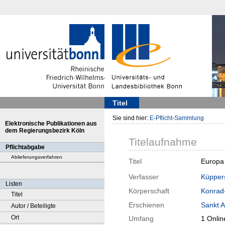
Titel
Sie sind hier:
E-Pflicht-Sammlung
Elektronische Publikationen aus
dem Regierungsbezirk Köln
Titelaufnahme
Pflichtabgabe
Ablieferungsverfahren
Titel
Europa 
Verfasser
Küpper
Listen
Körperschaft
Konrad
Titel
Erschienen
Sankt A
Autor / Beteiligte
Ort
Umfang
1 Onlin