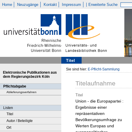
Home
Neuzugänge
Kontakt
Impressum
Erweiterte Suche
Titel
Sie sind hier:
E-Pflicht-Sammlung
Elektronische Publikationen aus
dem Regierungsbezirk Köln
Titelaufnahme
Pflichtabgabe
Ablieferungsverfahren
Titel
Union - die Europapartei :
Ergebnisse einer
Listen
repräsentativen
Titel
Bevölkerungsumfrage zu
Autor / Beteiligte
Werten Europas und
Ort