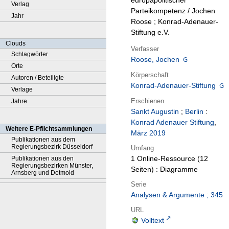
europapolitischer
Verlag
Parteikompetenz / Jochen
Jahr
Roose ; Konrad-Adenauer-
Stiftung e.V.
Clouds
Verfasser
Schlagwörter
Roose, Jochen
Orte
Körperschaft
Autoren / Beteiligte
Konrad-Adenauer-Stiftung
Verlage
Erschienen
Jahre
Sankt Augustin
;
Berlin
:
Konrad Adenauer Stiftung
,
Weitere E-Pflichtsammlungen
März 2019
Publikationen aus dem
Regierungsbezirk Düsseldorf
Umfang
1 Online-Ressource (12
Publikationen aus den
Regierungsbezirken Münster,
Seiten) : Diagramme
Arnsberg und Detmold
Serie
Analysen & Argumente ; 345
URL
Volltext