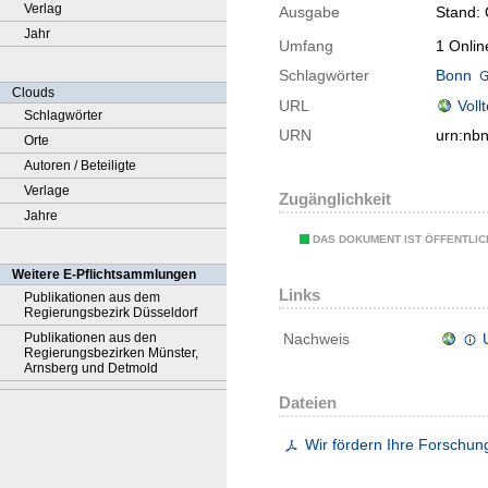
Verlag
Ausgabe
Stand:
Jahr
Umfang
1 Onlin
Schlagwörter
Bonn
Clouds
URL
Voll
Schlagwörter
URN
urn:nb
Orte
Autoren / Beteiligte
Verlage
Zugänglichkeit
Jahre
DAS DOKUMENT IST ÖFFENTLI
Weitere E-Pflichtsammlungen
Links
Publikationen aus dem
Regierungsbezirk Düsseldorf
Publikationen aus den
Nachweis
Regierungsbezirken Münster,
Arnsberg und Detmold
Dateien
Wir fördern Ihre Forschun