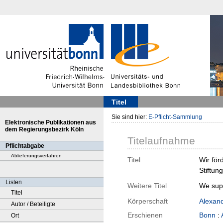
Titel
Sie sind hier:
E-Pflicht-Sammlung
Elektronische Publikationen aus
dem Regierungsbezirk Köln
Titelaufnahme
Pflichtabgabe
Ablieferungsverfahren
Titel
Wir för
Stiftung
Listen
Weitere Titel
We sup
Titel
Körperschaft
Alexand
Autor / Beteiligte
Erschienen
Bonn
:
Ort