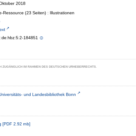
 Oktober 2018
e-Ressource (23 Seiten) : Illustrationen
text
n:de:hbz:5:2-184851
CH ZUGÄNGLICH IM RAHMEN DES DEUTSCHEN URHEBERRECHTS.
Universitäts- und Landesbibliothek Bonn
g
[
PDF
2.92 mb
]