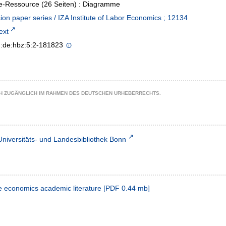
e-Ressource (26 Seiten) : Diagramme
ion paper series / IZA Institute of Labor Economics ; 12134
text
n:de:hbz:5:2-181823
CH ZUGÄNGLICH IM RAHMEN DES DEUTSCHEN URHEBERRECHTS.
Universitäts- und Landesbibliothek Bonn
the economics academic literature
[
PDF
0.44 mb
]