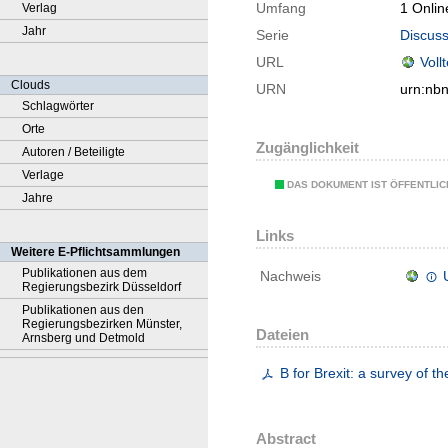
Umfang
1 Onlin
Verlag
Jahr
Serie
Discuss
URL
Voll
Clouds
URN
urn:nb
Schlagwörter
Orte
Zugänglichkeit
Autoren / Beteiligte
Verlage
DAS DOKUMENT IST ÖFFENTLI
Jahre
Links
Weitere E-Pflichtsammlungen
Publikationen aus dem
Nachweis
Regierungsbezirk Düsseldorf
Publikationen aus den
Regierungsbezirken Münster,
Dateien
Arnsberg und Detmold
B for Brexit: a survey of 
Abstract