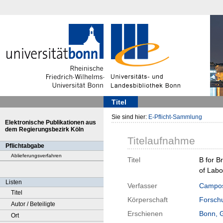
Titel
Sie sind hier:
E-Pflicht-Sammlung
Elektronische Publikationen aus
dem Regierungsbezirk Köln
Titelaufnahme
Pflichtabgabe
Ablieferungsverfahren
Titel
B for B
of Lab
Listen
Verfasser
Campos
Titel
Körperschaft
Forschu
Autor / Beteiligte
Erschienen
Bonn, 
Ort