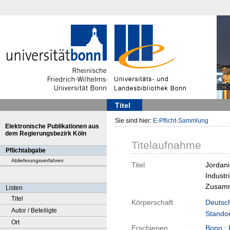
Titel
Sie sind hier:
E-Pflicht-Sammlung
Elektronische Publikationen aus
dem Regierungsbezirk Köln
Titelaufnahme
Pflichtabgabe
Ablieferungsverfahren
Titel
Jordani
Industr
Zusamm
Listen
Titel
Körperschaft
Deutsch
Autor / Beteiligte
Stando
Ort
Erschienen
Bonn ;