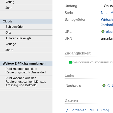
Verlag
Umfang
1 Onlin
Jahr
Serie
Neue M
Schlagwörter
Wirtsch
Clouds
Jordan
Schlagwörter
URL
elec
Orte
URN
urn:nb
Autoren / Beteiligte
Verlage
Jahre
Zugänglichkeit
DAS DOKUMENT IST ÖFFENTLI
Weitere E-Pflichtsammlungen
Publikationen aus dem
Regierungsbezirk Düsseldorf
Links
Publikationen aus den
Regierungsbezirken Münster,
Arnsberg und Detmold
Nachweis
Dateien
Jordanien
[
PDF
1.8 mb
]