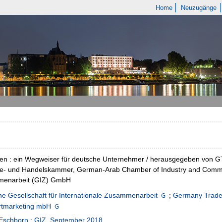
Home
Neuzugänge
en : ein Wegweiser für deutsche Unternehmer / herausgegeben von G
ie- und Handelskammer, German-Arab Chamber of Industry and Commerc
enarbeit (GIZ) GmbH
e Gesellschaft für Internationale Zusammenarbeit
;
Germany Trade &
rtmarketing mbH
 Eschborn
:
GIZ
,
September 2018