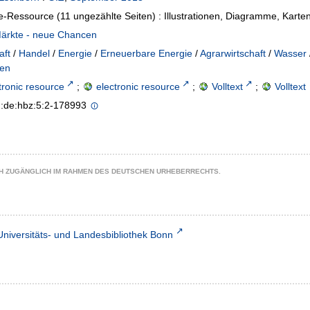
e-Ressource (11 ungezählte Seiten) : Illustrationen, Diagramme, Karte
ärkte - neue Chancen
aft
/
Handel
/
Energie
/
Erneuerbare Energie
/
Agrarwirtschaft
/
Wasser
ien
tronic resource
;
electronic resource
;
Volltext
;
Volltext
n:de:hbz:5:2-178993
CH ZUGÄNGLICH IM RAHMEN DES DEUTSCHEN URHEBERRECHTS.
Universitäts- und Landesbibliothek Bonn