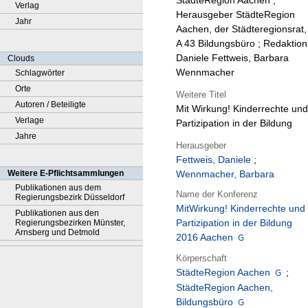
StädteRegion Aachen ;
Verlag
Herausgeber StädteRegion
Jahr
Aachen, der Städteregionsrat,
A 43 Bildungsbüro ; Redaktion
Daniele Fettweis, Barbara
Clouds
Wennmacher
Schlagwörter
Orte
Weitere Titel
Autoren / Beteiligte
Mit Wirkung! Kinderrechte und
Verlage
Partizipation in der Bildung
Jahre
Herausgeber
Fettweis, Daniele
;
Weitere E-Pflichtsammlungen
Wennmacher, Barbara
Publikationen aus dem
Name der Konferenz
Regierungsbezirk Düsseldorf
MitWirkung! Kinderrechte und
Publikationen aus den
Partizipation in der Bildung
Regierungsbezirken Münster,
Arnsberg und Detmold
2016 Aachen
Körperschaft
StädteRegion Aachen
;
StädteRegion Aachen,
Bildungsbüro