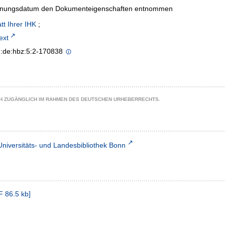
inungsdatum den Dokumenteigenschaften entnommen
tt Ihrer IHK
;
text
n:de:hbz:5:2-170838
CH ZUGÄNGLICH IM RAHMEN DES DEUTSCHEN URHEBERRECHTS.
Universitäts- und Landesbibliothek Bonn
F
86.5 kb
]