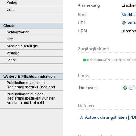
Verlag
Anmerkung
Ersche
Jahr
Serie
Merkbla
URL
Voll
Clouds
URN
urn:nb
Schlagwörter
Orte
Autoren / Beteiligte
Zugänglichkeit
Verlage
Jahre
DAS DOKUMENT IST ÖFFENTLI
Links
Weitere E-Pflichtsammlungen
Publikationen aus dem
Regierungsbezirk Düsseldorf
Nachweis
Publikationen aus den
Regierungsbezirken Münster,
Arnsberg und Detmold
Dateien
Aufbewahrungsfristen
[
PD