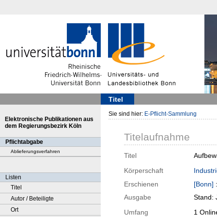
Titel
Sie sind hier:
E-Pflicht-Sammlung
Elektronische Publikationen aus
dem Regierungsbezirk Köln
Titelaufnahme
Pflichtabgabe
Ablieferungsverfahren
Titel
Aufbewa
Körperschaft
Indust
Listen
Erschienen
[Bonn]
Titel
Ausgabe
Stand:
Autor / Beteiligte
Ort
Umfang
1 Onlin