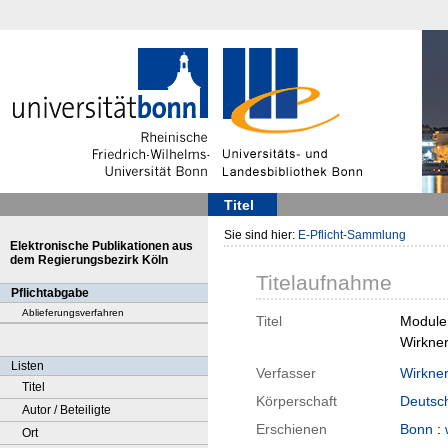
Titel
Sie sind hier:
E-Pflicht-Sammlung
Elektronische Publikationen aus
dem Regierungsbezirk Köln
Titelaufnahme
Pflichtabgabe
Ablieferungsverfahren
Titel
Module 
Wirkner
Listen
Verfasser
Wirkner
Titel
Körperschaft
Deutsch
Autor / Beteiligte
Erschienen
Bonn
:
Ort