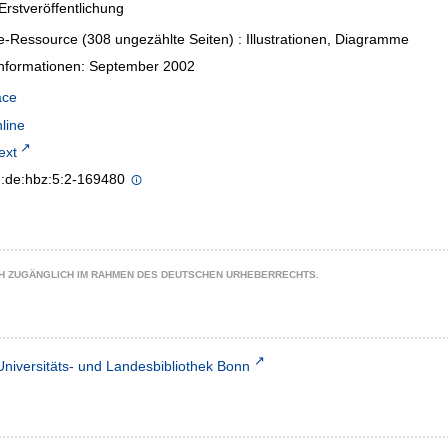
Erstveröffentlichung
e-Ressource (308 ungezählte Seiten) : Illustrationen, Diagramme
Informationen: September 2002
ace
nline
text
n:de:hbz:5:2-169480
CH ZUGÄNGLICH IM RAHMEN DES DEUTSCHEN URHEBERRECHTS.
Universitäts- und Landesbibliothek Bonn