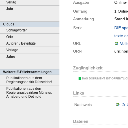
Ausgabe
Online-
Verlag
Jahr
Umfang
1 Onlin
Anmerkung
Stand 
Clouds
Serie
DIE sp
Schlagwörter
texte.o
Orte
URL
Voll
Autoren / Beteiligte
Verlage
URN
urn:nb
Jahre
Zugänglichkeit
Weitere E-Pflichtsammlungen
Publikationen aus dem
DAS DOKUMENT IST ÖFFENTLI
Regierungsbezirk Düsseldorf
Publikationen aus den
Regierungsbezirken Münster,
Links
Arnsberg und Detmold
Nachweis
Dateien