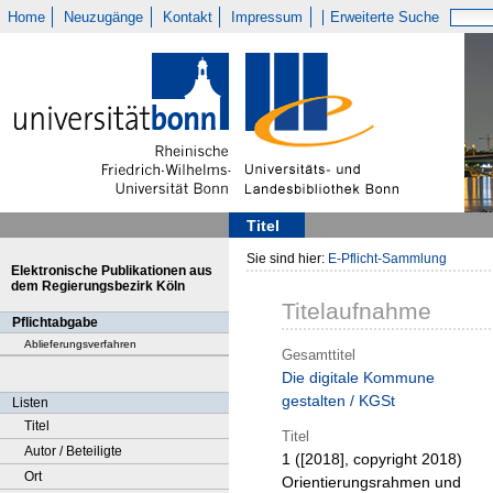
Home
Neuzugänge
Kontakt
Impressum
Erweiterte Suche
Titel
Sie sind hier:
E-Pflicht-Sammlung
Elektronische Publikationen aus
dem Regierungsbezirk Köln
Titelaufnahme
Pflichtabgabe
Ablieferungsverfahren
Gesamttitel
Die digitale Kommune
gestalten / KGSt
Listen
Titel
Titel
Autor / Beteiligte
1 ([2018], copyright 2018)
Ort
Orientierungsrahmen und