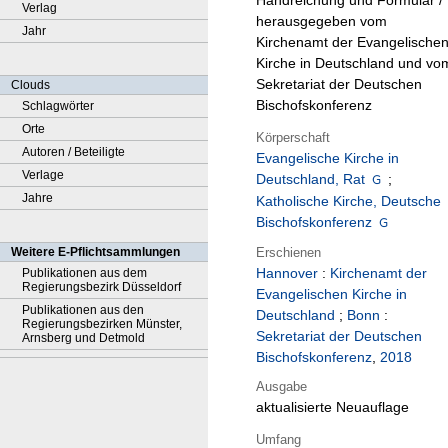
Handreichung und Formular /
Verlag
herausgegeben vom
Jahr
Kirchenamt der Evangelische
Kirche in Deutschland und vo
Sekretariat der Deutschen
Clouds
Bischofskonferenz
Schlagwörter
Orte
Körperschaft
Autoren / Beteiligte
Evangelische Kirche in
Verlage
Deutschland, Rat
;
Jahre
Katholische Kirche, Deutsche
Bischofskonferenz
Erschienen
Weitere E-Pflichtsammlungen
Hannover
:
Kirchenamt der
Publikationen aus dem
Regierungsbezirk Düsseldorf
Evangelischen Kirche in
Publikationen aus den
Deutschland
;
Bonn
:
Regierungsbezirken Münster,
Sekretariat der Deutschen
Arnsberg und Detmold
Bischofskonferenz
,
2018
Ausgabe
aktualisierte Neuauflage
Umfang