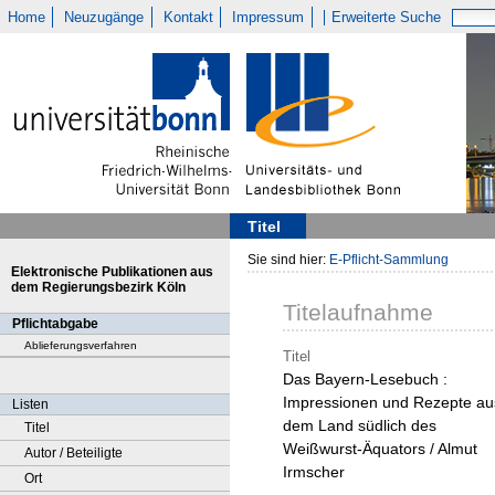
Home
Neuzugänge
Kontakt
Impressum
Erweiterte Suche
Titel
Sie sind hier:
E-Pflicht-Sammlung
Elektronische Publikationen aus
dem Regierungsbezirk Köln
Titelaufnahme
Pflichtabgabe
Ablieferungsverfahren
Titel
Das Bayern-Lesebuch :
Impressionen und Rezepte au
Listen
dem Land südlich des
Titel
Weißwurst-Äquators / Almut
Autor / Beteiligte
Irmscher
Ort