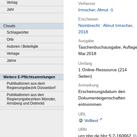
Verlag
Verfasser
Jahr
Irmscher, Almut
Erschienen
Nümbrecht
:
Almut Irmscher
,
Clouds
2018
Schlagwörter
Orte
Ausgabe
Autoren / Beteiligte
Taschenbuchausgabe, Auflag
Mai 2018
Verlage
Jahre
Umfang
1 Online-Ressource (214
Seiten)
Weitere E-Pflichtsammlungen
Publikationen aus dem
Anmerkung
Regierungsbezirk Düsseldorf
Erscheinungsdatum den
Publikationen aus den
Dokumenteigenschaften
Regierungsbezirken Münster,
Arnsberg und Detmold
entnommen
URL
Volltext
URN
urn:nbn:de:hbz:5:2-160662