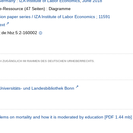
Germany
:
IZA Institute of Labor Economics
,
June 2018
e-Ressource (47 Seiten) : Diagramme
ion paper series / IZA Institute of Labor Economics ; 11591
text
n:de:hbz:5:2-160002
CH ZUGÄNGLICH IM RAHMEN DES DEUTSCHEN URHEBERRECHTS.
Universitäts- und Landesbibliothek Bonn
lems on mortality and how it is moderated by education
[
PDF
1.44 mb
]