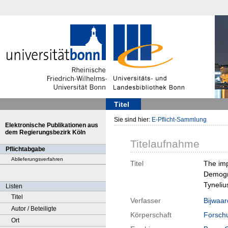
Titel
Sie sind hier:
E-Pflicht-Sammlung
Elektronische Publikationen aus
dem Regierungsbezirk Köln
Titelaufnahme
Pflichtabgabe
Ablieferungsverfahren
Titel
The imp
Demogra
Tyneliu
Listen
Titel
Verfasser
Bijwaar
Autor / Beteiligte
Körperschaft
Forschu
Ort