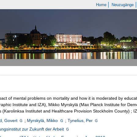
Home
Neuzugänge
act of mental problems on mortality and how it is moderated by educati
phic Institute and IZA), Mikko Myrskylä (Max Planck Institute for Dem
s (Karolinksa Institutet and Healthcare Provision Stockholm County) ; I
d, Govert
;
Myrskylä, Mikko
;
Tynelius, Per
ngsinstitut zur Zukunft der Arbeit