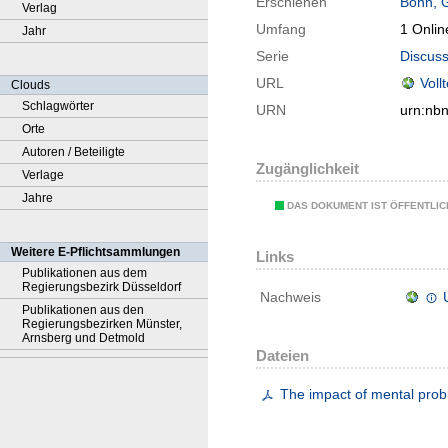
Erschienen
Bonn, 
Verlag
Umfang
1 Onlin
Jahr
Serie
Discuss
URL
Voll
Clouds
Schlagwörter
URN
urn:nb
Orte
Autoren / Beteiligte
Zugänglichkeit
Verlage
Jahre
DAS DOKUMENT IST ÖFFENTLI
Weitere E-Pflichtsammlungen
Links
Publikationen aus dem
Regierungsbezirk Düsseldorf
Nachweis
Publikationen aus den
Regierungsbezirken Münster,
Arnsberg und Detmold
Dateien
The impact of mental prob