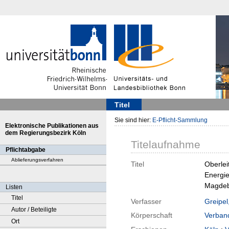
Titel
Sie sind hier:
E-Pflicht-Sammlung
Elektronische Publikationen aus
dem Regierungsbezirk Köln
Titelaufnahme
Pflichtabgabe
Ablieferungsverfahren
Titel
Oberle
Energie
Magdebu
Listen
Titel
Verfasser
Greipel
Autor / Beteiligte
Körperschaft
Verban
Ort