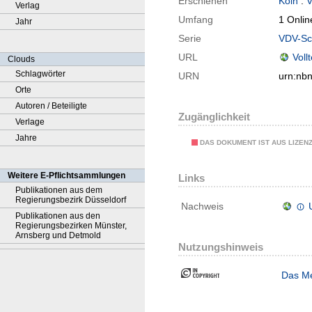
Erschienen
Köln
:
V
Verlag
Umfang
1 Onlin
Jahr
Serie
VDV-Sch
URL
Voll
Clouds
Schlagwörter
URN
urn:nb
Orte
Autoren / Beteiligte
Zugänglichkeit
Verlage
Jahre
DAS DOKUMENT IST AUS LIZEN
Weitere E-Pflichtsammlungen
Links
Publikationen aus dem
Regierungsbezirk Düsseldorf
Nachweis
Publikationen aus den
Regierungsbezirken Münster,
Arnsberg und Detmold
Nutzungshinweis
Das Me