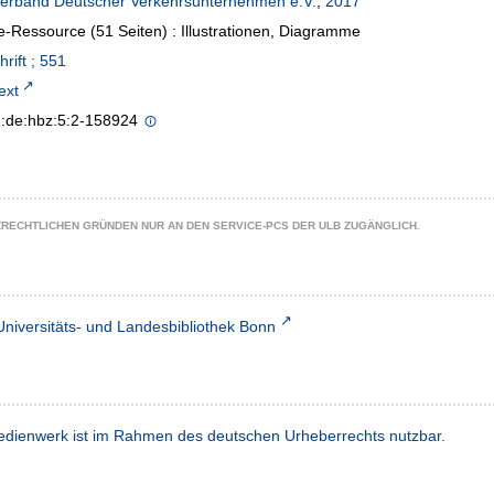
erband Deutscher Verkehrsunternehmen e.V.
,
2017
e-Ressource (51 Seiten) : Illustrationen, Diagramme
rift ; 551
text
n:de:hbz:5:2-158924
ZRECHTLICHEN GRÜNDEN NUR AN DEN SERVICE-PCS DER ULB ZUGÄNGLICH.
Universitäts- und Landesbibliothek Bonn
dienwerk ist im Rahmen des deutschen Urheberrechts nutzbar.