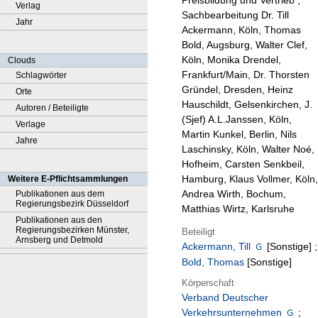
Preisbildung und Vertrieb ;
Verlag
Sachbearbeitung Dr. Till
Jahr
Ackermann, Köln, Thomas
Bold, Augsburg, Walter Clef,
Köln, Monika Drendel,
Clouds
Frankfurt/Main, Dr. Thorsten
Schlagwörter
Gründel, Dresden, Heinz
Orte
Hauschildt, Gelsenkirchen, J.
Autoren / Beteiligte
(Sjef) A.L.Janssen, Köln,
Verlage
Martin Kunkel, Berlin, Nils
Jahre
Laschinsky, Köln, Walter Noé,
Hofheim, Carsten Senkbeil,
Hamburg, Klaus Vollmer, Köln,
Weitere E-Pflichtsammlungen
Andrea Wirth, Bochum,
Publikationen aus dem
Regierungsbezirk Düsseldorf
Matthias Wirtz, Karlsruhe
Publikationen aus den
Regierungsbezirken Münster,
Beteiligt
Arnsberg und Detmold
Ackermann, Till
[Sonstige]
;
Bold, Thomas
[Sonstige]
Körperschaft
Verband Deutscher
Verkehrsunternehmen
;