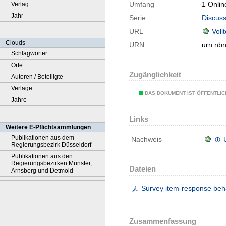
Umfang
1 Onlin
Verlag
Jahr
Serie
Discuss
URL
Voll
Clouds
URN
urn:nb
Schlagwörter
Orte
Zugänglichkeit
Autoren / Beteiligte
Verlage
DAS DOKUMENT IST ÖFFENTLI
Jahre
Links
Weitere E-Pflichtsammlungen
Publikationen aus dem
Nachweis
Regierungsbezirk Düsseldorf
Publikationen aus den
Regierungsbezirken Münster,
Dateien
Arnsberg und Detmold
Survey item-response beha
Zusammenfassung