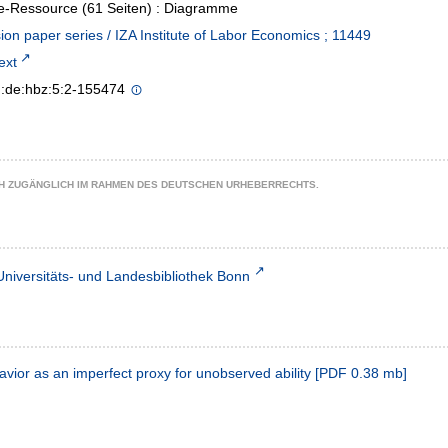
e-Ressource (61 Seiten) : Diagramme
ion paper series / IZA Institute of Labor Economics ; 11449
text
n:de:hbz:5:2-155474
CH ZUGÄNGLICH IM RAHMEN DES DEUTSCHEN URHEBERRECHTS.
Universitäts- und Landesbibliothek Bonn
vior as an imperfect proxy for unobserved ability
[
PDF
0.38 mb
]