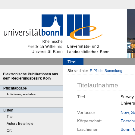
Titel
Sie sind hier:
E-Pflicht-Sammlung
Elektronische Publikationen aus
dem Regierungsbezirk Köln
Titelaufnahme
Pflichtabgabe
Ablieferungsverfahren
Titel
Survey 
Univers
Listen
Verfasser
New, So
Titel
Körperschaft
Forschu
Autor / Beteiligte
Erschienen
Bonn, 
Ort