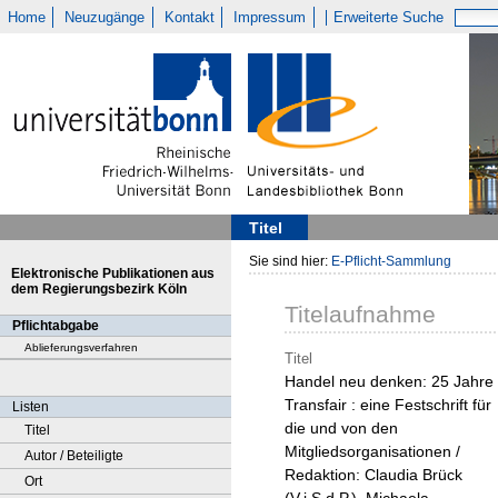
Home
Neuzugänge
Kontakt
Impressum
Erweiterte Suche
Titel
Sie sind hier:
E-Pflicht-Sammlung
Elektronische Publikationen aus
dem Regierungsbezirk Köln
Titelaufnahme
Pflichtabgabe
Ablieferungsverfahren
Titel
Handel neu denken: 25 Jahre
Transfair : eine Festschrift für
Listen
die und von den
Titel
Mitgliedsorganisationen /
Autor / Beteiligte
Redaktion: Claudia Brück
Ort