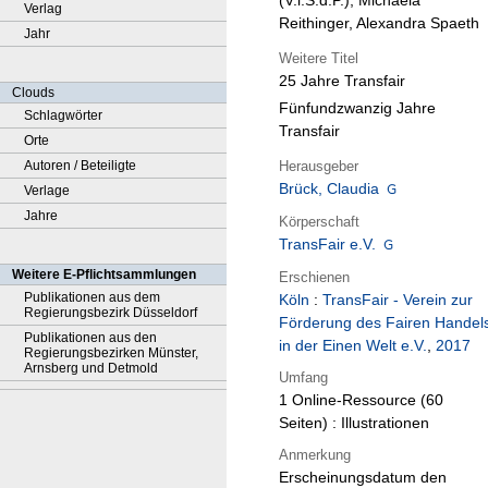
(V.i.S.d.P.), Michaela
Verlag
Reithinger, Alexandra Spaeth
Jahr
Weitere Titel
25 Jahre Transfair
Clouds
Fünfundzwanzig Jahre
Schlagwörter
Transfair
Orte
Herausgeber
Autoren / Beteiligte
Brück, Claudia
Verlage
Jahre
Körperschaft
TransFair e.V.
Weitere E-Pflichtsammlungen
Erschienen
Publikationen aus dem
Köln
:
TransFair - Verein zur
Regierungsbezirk Düsseldorf
Förderung des Fairen Handel
Publikationen aus den
in der Einen Welt e.V.
,
2017
Regierungsbezirken Münster,
Arnsberg und Detmold
Umfang
1 Online-Ressource (60
Seiten) : Illustrationen
Anmerkung
Erscheinungsdatum den