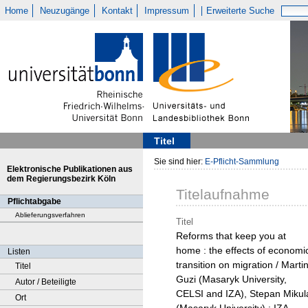
Home
Neuzugänge
Kontakt
Impressum
Erweiterte Suche
Titel
Sie sind hier:
E-Pflicht-Sammlung
Elektronische Publikationen aus
dem Regierungsbezirk Köln
Titelaufnahme
Pflichtabgabe
Ablieferungsverfahren
Titel
Reforms that keep you at
home : the effects of economi
Listen
transition on migration / Marti
Titel
Guzi (Masaryk University,
Autor / Beteiligte
CELSI and IZA), Stepan Mikul
Ort