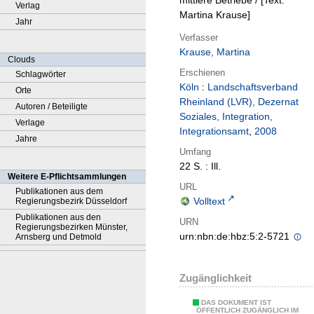
mittlere Betriebe / [Text:
Verlag
Martina Krause]
Jahr
Verfasser
Krause, Martina
Clouds
Erschienen
Schlagwörter
Köln
:
Landschaftsverband
Orte
Rheinland (LVR), Dezernat
Autoren / Beteiligte
Soziales, Integration,
Verlage
Integrationsamt
,
2008
Jahre
Umfang
22 S. : Ill.
Weitere E-Pflichtsammlungen
URL
Publikationen aus dem
Volltext
Regierungsbezirk Düsseldorf
Publikationen aus den
URN
Regierungsbezirken Münster,
urn:nbn:de:hbz:5:2-5721
Arnsberg und Detmold
Zugänglichkeit
DAS DOKUMENT IST
ÖFFENTLICH ZUGÄNGLICH IM