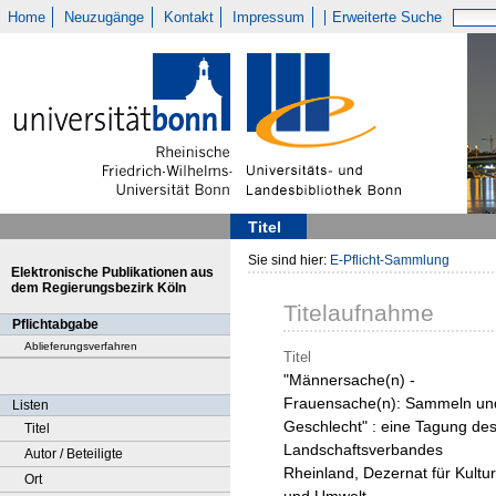
Home
Neuzugänge
Kontakt
Impressum
Erweiterte Suche
Titel
Sie sind hier:
E-Pflicht-Sammlung
Elektronische Publikationen aus
dem Regierungsbezirk Köln
Titelaufnahme
Pflichtabgabe
Ablieferungsverfahren
Titel
"Männersache(n) -
Frauensache(n): Sammeln un
Listen
Geschlecht" : eine Tagung de
Titel
Landschaftsverbandes
Autor / Beteiligte
Rheinland, Dezernat für Kultur
Ort