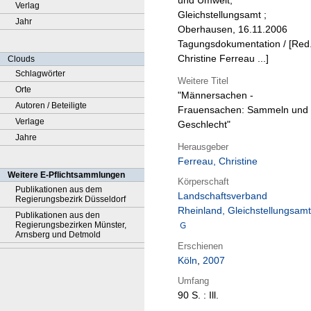
und Umwelt,
Verlag
Gleichstellungsamt ;
Jahr
Oberhausen, 16.11.2006
Tagungsdokumentation / [Red.
Christine Ferreau ...]
Clouds
Schlagwörter
Weitere Titel
Orte
"Männersachen -
Autoren / Beteiligte
Frauensachen: Sammeln und
Verlage
Geschlecht"
Jahre
Herausgeber
Ferreau, Christine
Weitere E-Pflichtsammlungen
Körperschaft
Publikationen aus dem
Landschaftsverband
Regierungsbezirk Düsseldorf
Rheinland, Gleichstellungsamt
Publikationen aus den
Regierungsbezirken Münster,
Arnsberg und Detmold
Erschienen
Köln
,
2007
Umfang
90 S. : Ill.