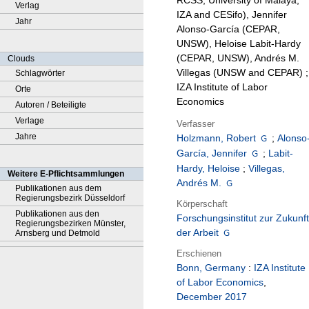
RCSS, University of Malaya;
Verlag
IZA and CESifo), Jennifer
Jahr
Alonso-García (CEPAR,
UNSW), Heloise Labit-Hardy
(CEPAR, UNSW), Andrés M.
Clouds
Villegas (UNSW and CEPAR) ;
Schlagwörter
IZA Institute of Labor
Orte
Economics
Autoren / Beteiligte
Verlage
Verfasser
Jahre
Holzmann, Robert
;
Alonso
García, Jennifer
;
Labit-
Hardy, Heloise
;
Villegas,
Weitere E-Pflichtsammlungen
Andrés M.
Publikationen aus dem
Regierungsbezirk Düsseldorf
Körperschaft
Publikationen aus den
Forschungsinstitut zur Zukunft
Regierungsbezirken Münster,
der Arbeit
Arnsberg und Detmold
Erschienen
Bonn, Germany
:
IZA Institute
of Labor Economics
,
December 2017