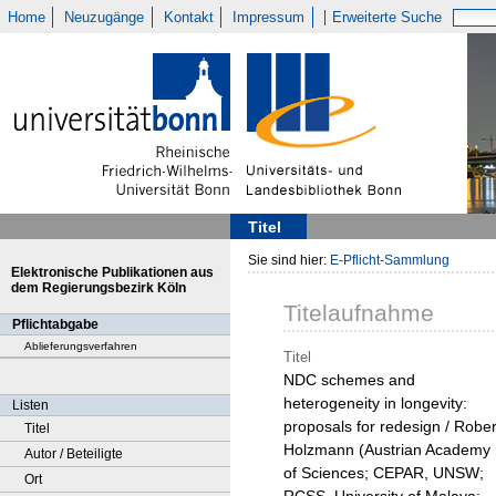
Home
Neuzugänge
Kontakt
Impressum
Erweiterte Suche
Titel
Sie sind hier:
E-Pflicht-Sammlung
Elektronische Publikationen aus
dem Regierungsbezirk Köln
Titelaufnahme
Pflichtabgabe
Ablieferungsverfahren
Titel
NDC schemes and
heterogeneity in longevity:
Listen
proposals for redesign / Rober
Titel
Holzmann (Austrian Academy
Autor / Beteiligte
of Sciences; CEPAR, UNSW;
Ort