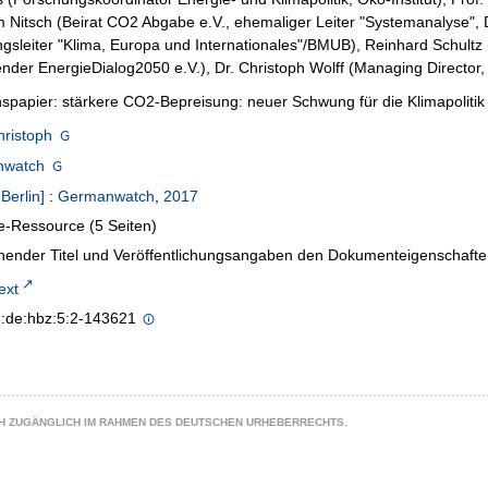
 Nitsch (Beirat CO2 Abgabe e.V., ehemaliger Leiter "Systemanalyse", 
ngsleiter "Klima, Europa und Internationales"/BMUB), Reinhard Schultz 
ender EnergieDialog2050 e.V.), Dr. Christoph Wolff (Managing Directo
nspapier: stärkere CO2-Bepreisung: neuer Schwung für die Klimapolitik
hristoph
nwatch
;
Berlin]
:
Germanwatch
,
2017
e-Ressource (5 Seiten)
hender Titel und Veröffentlichungsangaben den Dokumenteigenschaf
text
n:de:hbz:5:2-143621
CH ZUGÄNGLICH IM RAHMEN DES DEUTSCHEN URHEBERRECHTS.