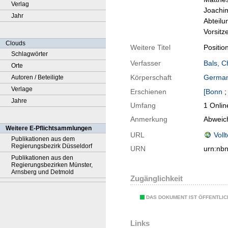
Verlag
Joachim
Jahr
Abteilu
Vorsitz
Clouds
Weitere Titel
Positio
Schlagwörter
Verfasser
Bals, C
Orte
Körperschaft
Germa
Autoren / Beteiligte
Verlage
Erschienen
[Bonn
Jahre
Umfang
1 Onlin
Anmerkung
Abweic
Weitere E-Pflichtsammlungen
URL
Voll
Publikationen aus dem
Regierungsbezirk Düsseldorf
URN
urn:nb
Publikationen aus den
Regierungsbezirken Münster,
Arnsberg und Detmold
Zugänglichkeit
DAS DOKUMENT IST ÖFFENTLI
Links