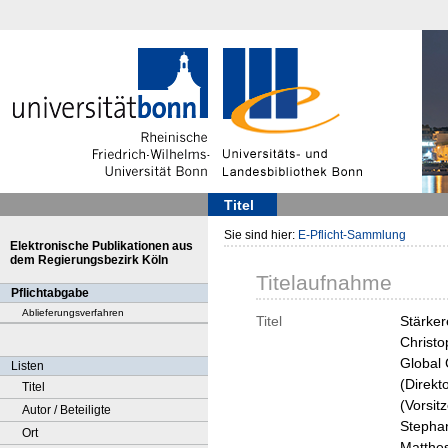
Titel
Sie sind hier:
E-Pflicht-Sammlung
Elektronische Publikationen aus
dem Regierungsbezirk Köln
Titelaufnahme
Pflichtabgabe
Ablieferungsverfahren
Titel
Stärker
Christo
Global 
Listen
(Direkt
Titel
(Vorsit
Autor / Beteiligte
Stephan
Ort
Matthes