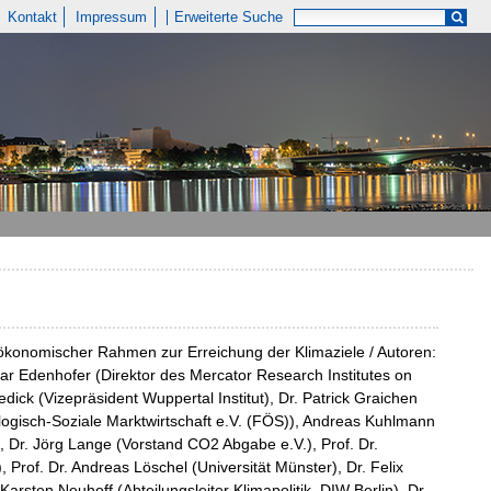
Kontakt
Impressum
Erweiterte Suche
 ökonomischer Rahmen zur Erreichung der Klimaziele / Autoren:
mar Edenhofer (Direktor des Mercator Research Institutes on
ck (Vizepräsident Wuppertal Institut), Dr. Patrick Graichen
ogisch-Soziale Marktwirtschaft e.V. (FÖS)), Andreas Kuhlmann
 Dr. Jörg Lange (Vorstand CO2 Abgabe e.V.), Prof. Dr.
 Prof. Dr. Andreas Löschel (Universität Münster), Dr. Felix
arsten Neuhoff (Abteilungsleiter Klimapolitik, DIW Berlin), Dr.