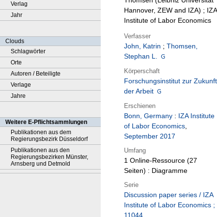
Thomsen (Leibniz Universität
Verlag
Hannover, ZEW and IZA) ; IZA
Jahr
Institute of Labor Economics
Verfasser
Clouds
John, Katrin
;
Thomsen,
Schlagwörter
Stephan L.
Orte
Körperschaft
Autoren / Beteiligte
Forschungsinstitut zur Zukunft
Verlage
der Arbeit
Jahre
Erschienen
Bonn, Germany
:
IZA Institute
Weitere E-Pflichtsammlungen
of Labor Economics
,
Publikationen aus dem
September 2017
Regierungsbezirk Düsseldorf
Umfang
Publikationen aus den
Regierungsbezirken Münster,
1 Online-Ressource (27
Arnsberg und Detmold
Seiten) : Diagramme
Serie
Discussion paper series / IZA
Institute of Labor Economics ;
11044