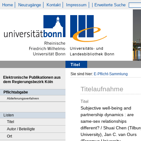
Home
Neuzugänge
Kontakt
Impressum
Erweiterte Suche
Titel
Sie sind hier:
E-Pflicht-Sammlung
Elektronische Publikationen aus
dem Regierungsbezirk Köln
Titelaufnahme
Pflichtabgabe
Ablieferungsverfahren
Titel
Subjective well-being and
partnership dynamics : are
Listen
same-sex relationships
Titel
different? / Shuai Chen (Tilbur
Autor / Beteiligte
University), Jan C. van Ours
Ort