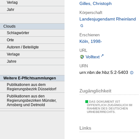
Verlag
Gilles, Christoph
Jahr
Körperschaft
Landesjugendamt Rheinland
Clouds
Schlagwörter
Erschienen
Orte
Köln
,
1998-
Autoren / Beteiligte
URL
Verlage
Volltext
Jahre
URN
urn:nbn:de:hbz:5:2-5403
Weitere E-Pflichtsammlungen
Publikationen aus dem
Regierungsbezirk Düsseldorf
Zugänglichkeit
Publikationen aus den
Regierungsbezirken Münster,
DAS DOKUMENT IST
Arnsberg und Detmold
ÖFFENTLICH ZUGÄNGLICH IM
RAHMEN DES DEUTSCHEN
URHEBERRECHTS.
Links