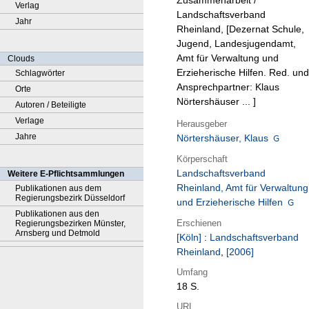
Zusammenarbeit /
Verlag
Landschaftsverband
Jahr
Rheinland, [Dezernat Schule,
Jugend, Landesjugendamt,
Amt für Verwaltung und
Clouds
Erzieherische Hilfen. Red. und
Schlagwörter
Ansprechpartner: Klaus
Orte
Nörtershäuser ... ]
Autoren / Beteiligte
Verlage
Herausgeber
Jahre
Nörtershäuser, Klaus
Körperschaft
Landschaftsverband
Weitere E-Pflichtsammlungen
Rheinland, Amt für Verwaltung
Publikationen aus dem
Regierungsbezirk Düsseldorf
und Erzieherische Hilfen
Publikationen aus den
Erschienen
Regierungsbezirken Münster,
Arnsberg und Detmold
[Köln]
:
Landschaftsverband
Rheinland
,
[2006]
Umfang
18 S.
URL