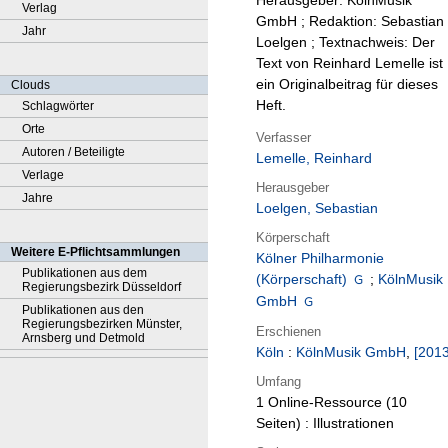
Herausgeber: KölnMusik
Verlag
GmbH ; Redaktion: Sebastian
Jahr
Loelgen ; Textnachweis: Der
Text von Reinhard Lemelle ist
ein Originalbeitrag für dieses
Clouds
Heft.
Schlagwörter
Orte
Verfasser
Autoren / Beteiligte
Lemelle, Reinhard
Verlage
Herausgeber
Jahre
Loelgen, Sebastian
Körperschaft
Weitere E-Pflichtsammlungen
Kölner Philharmonie
Publikationen aus dem
(Körperschaft)
;
KölnMusik
Regierungsbezirk Düsseldorf
GmbH
Publikationen aus den
Regierungsbezirken Münster,
Erschienen
Arnsberg und Detmold
Köln
:
KölnMusik GmbH
,
[2013
Umfang
1 Online-Ressource (10
Seiten) : Illustrationen