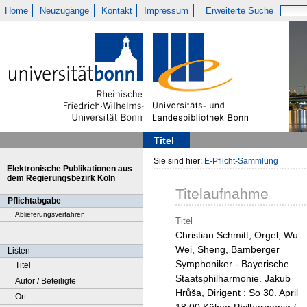
Home
Neuzugänge
Kontakt
Impressum
Erweiterte Suche
Titel
Sie sind hier:
E-Pflicht-Sammlung
Elektronische Publikationen aus
dem Regierungsbezirk Köln
Titelaufnahme
Pflichtabgabe
Ablieferungsverfahren
Titel
Christian Schmitt, Orgel, Wu
Wei, Sheng, Bamberger
Listen
Symphoniker - Bayerische
Titel
Staatsphilharmonie. Jakub
Autor / Beteiligte
Hrůša, Dirigent : So 30. April
Ort