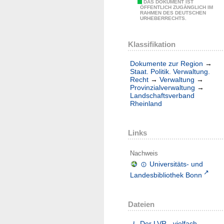
DAS DOKUMENT IST
ÖFFENTLICH ZUGÄNGLICH IM
RAHMEN DES DEUTSCHEN
URHEBERRECHTS.
Klassifikation
Dokumente zur Region
→
Staat. Politik. Verwaltung.
Recht
→
Verwaltung
→
Provinzialverwaltung
→
Landschaftsverband
Rheinland
Links
Nachweis
Universitäts- und
Landesbibliothek Bonn
Dateien
Der LVR - vielfach