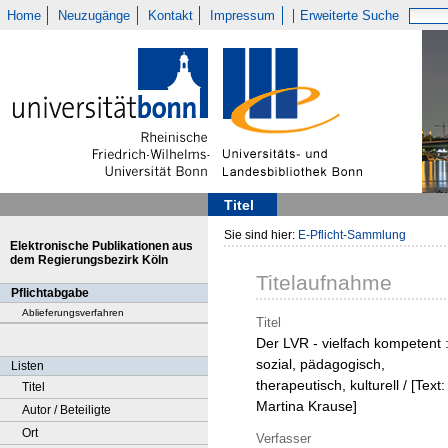
Home
Neuzugänge
Kontakt
Impressum
Erweiterte Suche
Titel
Sie sind hier:
E-Pflicht-Sammlung
Elektronische Publikationen aus
dem Regierungsbezirk Köln
Titelaufnahme
Pflichtabgabe
Ablieferungsverfahren
Titel
Der LVR - vielfach kompetent 
sozial, pädagogisch,
Listen
therapeutisch, kulturell / [Text:
Titel
Martina Krause]
Autor / Beteiligte
Ort
Verfasser