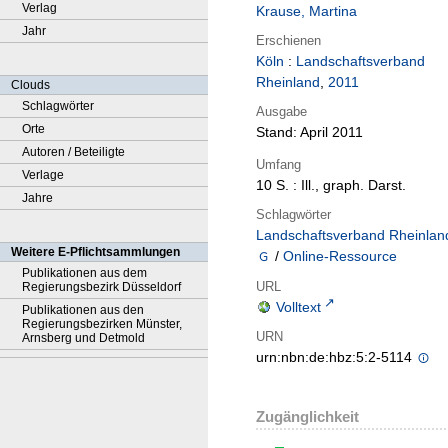
Verlag
Krause, Martina
Jahr
Erschienen
Köln
:
Landschaftsverband
Rheinland
,
2011
Clouds
Schlagwörter
Ausgabe
Orte
Stand: April 2011
Autoren / Beteiligte
Umfang
Verlage
10 S. : Ill., graph. Darst.
Jahre
Schlagwörter
Landschaftsverband Rheinlan
Weitere E-Pflichtsammlungen
/
Online-Ressource
Publikationen aus dem
URL
Regierungsbezirk Düsseldorf
Volltext
Publikationen aus den
Regierungsbezirken Münster,
URN
Arnsberg und Detmold
urn:nbn:de:hbz:5:2-5114
Zugänglichkeit