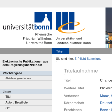
Titel
Sie sind hier:
E-Pflicht-Sammlung
Elektronische Publikationen aus
dem Regierungsbezirk Köln
Titelaufnahme
Pflichtabgabe
Ablieferungsverfahren
Titel
Chance
Weitere Titel
Blickwi
Listen
Verfasser
Maaz, 
Titel
Autor / Beteiligte
Körperschaft
Deutsc
Ort
Erschienen
Bonn
: