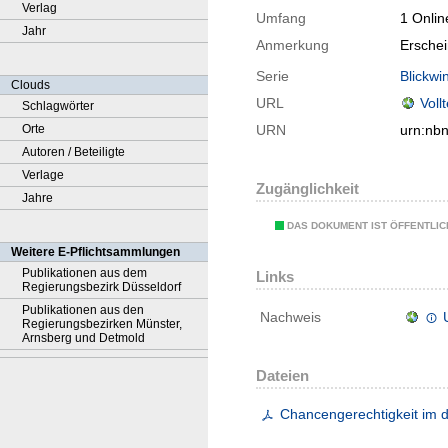
Verlag
Umfang
1 Onlin
Jahr
Anmerkung
Ersche
Serie
Blickwi
Clouds
URL
Voll
Schlagwörter
Orte
URN
urn:nb
Autoren / Beteiligte
Verlage
Zugänglichkeit
Jahre
DAS DOKUMENT IST ÖFFENTLI
Weitere E-Pflichtsammlungen
Publikationen aus dem
Links
Regierungsbezirk Düsseldorf
Publikationen aus den
Nachweis
Regierungsbezirken Münster,
Arnsberg und Detmold
Dateien
Chancengerechtigkeit im 