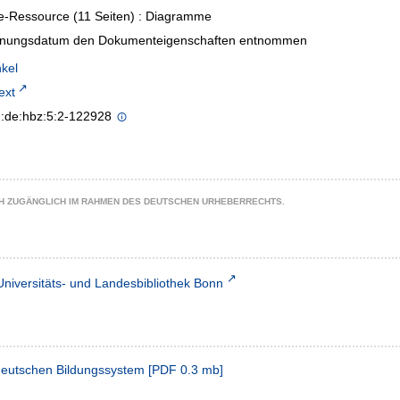
e-Ressource (11 Seiten) : Diagramme
inungsdatum den Dokumenteigenschaften entnommen
nkel
text
n:de:hbz:5:2-122928
CH ZUGÄNGLICH IM RAHMEN DES DEUTSCHEN URHEBERRECHTS.
Universitäts- und Landesbibliothek Bonn
deutschen Bildungssystem
[
PDF
0.3 mb
]