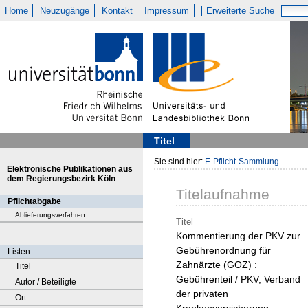
Home
Neuzugänge
Kontakt
Impressum
Erweiterte Suche
Titel
Sie sind hier:
E-Pflicht-Sammlung
Elektronische Publikationen aus
dem Regierungsbezirk Köln
Titelaufnahme
Pflichtabgabe
Ablieferungsverfahren
Titel
Kommentierung der PKV zur
Gebührenordnung für
Listen
Zahnärzte (GOZ) :
Titel
Gebührenteil / PKV, Verband
Autor / Beteiligte
der privaten
Ort