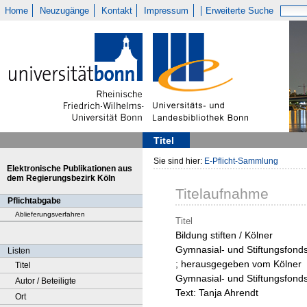
Home
Neuzugänge
Kontakt
Impressum
Erweiterte Suche
Titel
Sie sind hier:
E-Pflicht-Sammlung
Elektronische Publikationen aus
dem Regierungsbezirk Köln
Titelaufnahme
Pflichtabgabe
Ablieferungsverfahren
Titel
Bildung stiften / Kölner
Gymnasial- und Stiftungsfond
Listen
; herausgegeben vom Kölner
Titel
Gymnasial- und Stiftungsfonds
Autor / Beteiligte
Text: Tanja Ahrendt
Ort