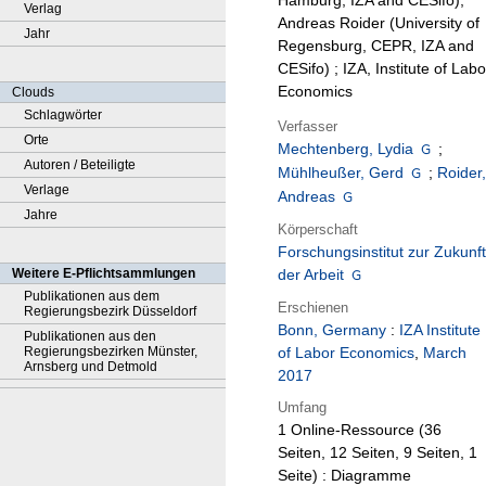
Hamburg, IZA and CESifo),
Verlag
Andreas Roider (University of
Jahr
Regensburg, CEPR, IZA and
CESifo) ; IZA, Institute of Labo
Economics
Clouds
Schlagwörter
Verfasser
Orte
Mechtenberg, Lydia
;
Autoren / Beteiligte
Mühlheußer, Gerd
;
Roider
Verlage
Andreas
Jahre
Körperschaft
Forschungsinstitut zur Zukunft
Weitere E-Pflichtsammlungen
der Arbeit
Publikationen aus dem
Erschienen
Regierungsbezirk Düsseldorf
Bonn, Germany
:
IZA Institute
Publikationen aus den
Regierungsbezirken Münster,
of Labor Economics
,
March
Arnsberg und Detmold
2017
Umfang
1 Online-Ressource (36
Seiten, 12 Seiten, 9 Seiten, 1
Seite) : Diagramme