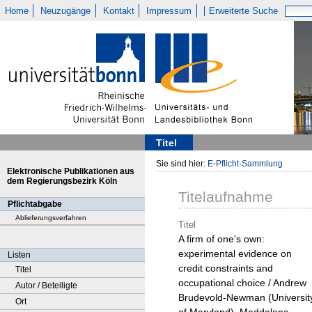
Home
Neuzugänge
Kontakt
Impressum
Erweiterte Suche
Titel
Sie sind hier:
E-Pflicht-Sammlung
Elektronische Publikationen aus
dem Regierungsbezirk Köln
Titelaufnahme
Pflichtabgabe
Ablieferungsverfahren
Titel
A firm of one's own:
experimental evidence on
Listen
credit constraints and
Titel
occupational choice / Andrew
Autor / Beteiligte
Brudevold-Newman (Universit
Ort