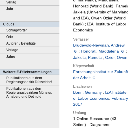
of Maryland), Maddalena
Verlag
Honorati (World Bank), Pamel
Jahr
Jakiela (University of Marylan
and IZA), Owen Ozier (World
Bank) ; IZA, Institute of Labor
Clouds
Economics
Schlagwörter
Orte
Verfasser
Autoren / Beteiligte
Brudevold-Newman, Andrew
Verlage
;
Honorati, Maddalena
;
Jahre
Jakiela, Pamela
;
Ozier, Owen
Körperschaft
Forschungsinstitut zur Zukunft
Weitere E-Pflichtsammlungen
der Arbeit
Publikationen aus dem
Regierungsbezirk Düsseldorf
Erschienen
Publikationen aus den
Bonn, Germany
:
IZA Institute
Regierungsbezirken Münster,
Arnsberg und Detmold
of Labor Economics
,
February
2017
Umfang
1 Online-Ressource (43
Seiten) : Diagramme