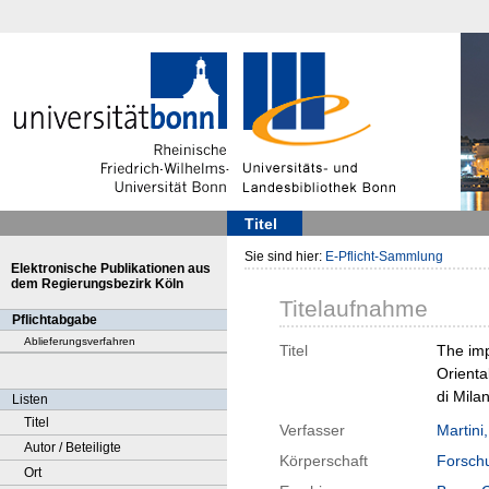
Titel
Sie sind hier:
E-Pflicht-Sammlung
Elektronische Publikationen aus
dem Regierungsbezirk Köln
Titelaufnahme
Pflichtabgabe
Ablieferungsverfahren
Titel
The imp
Orienta
di Mila
Listen
Titel
Verfasser
Martini,
Autor / Beteiligte
Körperschaft
Forschu
Ort