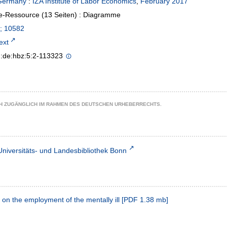
Germany
:
IZA Institute of Labor Economics
,
February 2017
e-Ressource (13 Seiten) : Diagramme
; 10582
text
n:de:hbz:5:2-113323
CH ZUGÄNGLICH IM RAHMEN DES DEUTSCHEN URHEBERRECHTS.
Universitäts- und Landesbibliothek Bonn
 on the employment of the mentally ill
[
PDF
1.38 mb
]