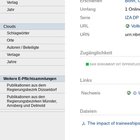
Erschienen
Bonn, 
Verlag
Umfang
1 Onlin
Jahr
Serie
IZA DP 
URL
Voll
Clouds
Schlagwörter
URN
urn:nb
Orte
Autoren / Beteiligte
Zugänglichkeit
Verlage
Jahre
DAS DOKUMENT IST ÖFFENTLI
Weitere E-Pflichtsammlungen
Links
Publikationen aus dem
Regierungsbezirk Düsseldorf
Nachweis
Publikationen aus den
Regierungsbezirken Münster,
Arnsberg und Detmold
Dateien
The impact of traineeships