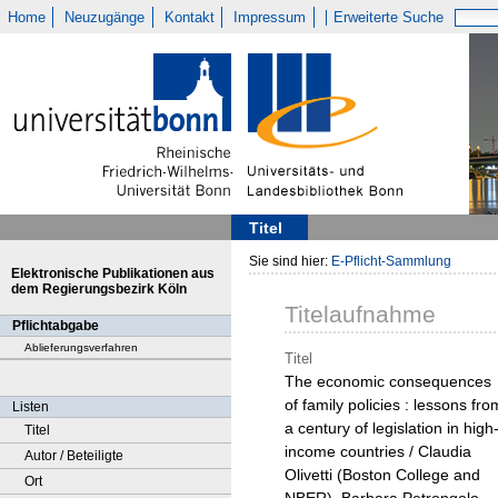
Home
Neuzugänge
Kontakt
Impressum
Erweiterte Suche
Titel
Sie sind hier:
E-Pflicht-Sammlung
Elektronische Publikationen aus
dem Regierungsbezirk Köln
Titelaufnahme
Pflichtabgabe
Ablieferungsverfahren
Titel
The economic consequences
of family policies : lessons fro
Listen
a century of legislation in high
Titel
income countries / Claudia
Autor / Beteiligte
Olivetti (Boston College and
Ort