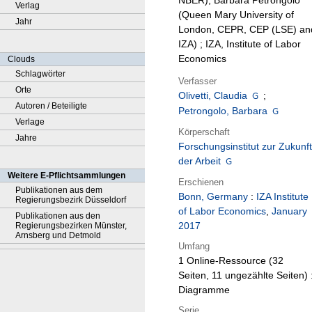
NBER), Barbara Petrongolo
Verlag
(Queen Mary University of
Jahr
London, CEPR, CEP (LSE) an
IZA) ; IZA, Institute of Labor
Economics
Clouds
Schlagwörter
Verfasser
Orte
Olivetti, Claudia
;
Autoren / Beteiligte
Petrongolo, Barbara
Verlage
Körperschaft
Jahre
Forschungsinstitut zur Zukunft
der Arbeit
Weitere E-Pflichtsammlungen
Erschienen
Publikationen aus dem
Bonn, Germany
:
IZA Institute
Regierungsbezirk Düsseldorf
of Labor Economics
,
January
Publikationen aus den
2017
Regierungsbezirken Münster,
Arnsberg und Detmold
Umfang
1 Online-Ressource (32
Seiten, 11 ungezählte Seiten) 
Diagramme
Serie