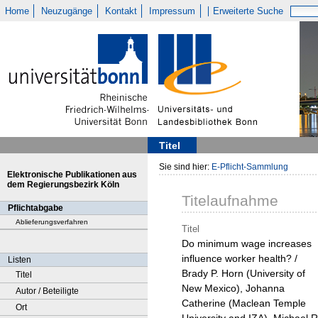
Home
Neuzugänge
Kontakt
Impressum
Erweiterte Suche
Titel
Sie sind hier:
E-Pflicht-Sammlung
Elektronische Publikationen aus
dem Regierungsbezirk Köln
Titelaufnahme
Pflichtabgabe
Ablieferungsverfahren
Titel
Do minimum wage increases
influence worker health? /
Listen
Brady P. Horn (University of
Titel
New Mexico), Johanna
Autor / Beteiligte
Catherine (Maclean Temple
Ort