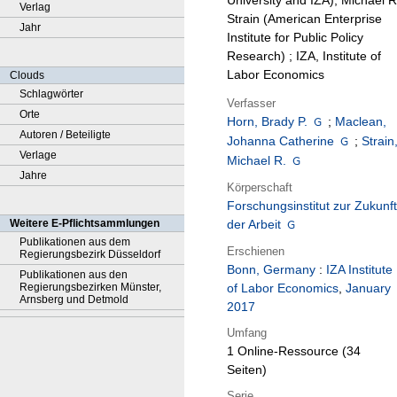
University and IZA), Michael R
Verlag
Strain (American Enterprise
Jahr
Institute for Public Policy
Research) ; IZA, Institute of
Labor Economics
Clouds
Schlagwörter
Verfasser
Orte
Horn, Brady P.
;
Maclean,
Autoren / Beteiligte
Johanna Catherine
;
Strain
Verlage
Michael R.
Jahre
Körperschaft
Forschungsinstitut zur Zukunft
Weitere E-Pflichtsammlungen
der Arbeit
Publikationen aus dem
Erschienen
Regierungsbezirk Düsseldorf
Bonn, Germany
:
IZA Institute
Publikationen aus den
Regierungsbezirken Münster,
of Labor Economics
,
January
Arnsberg und Detmold
2017
Umfang
1 Online-Ressource (34
Seiten)
Serie