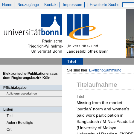
Home
Neuzugänge
Kontakt
Impressum
Erweiterte Suche
Titel
Sie sind hier:
E-Pflicht-Sammlung
Elektronische Publikationen aus
dem Regierungsbezirk Köln
Titelaufnahme
Pflichtabgabe
Ablieferungsverfahren
Titel
Missing from the market:
'purdah' norm and women's
Listen
paid work participation in
Titel
Bangladesh / M Niaz Asadulla
Autor / Beteiligte
(University of Malaya,
Ort