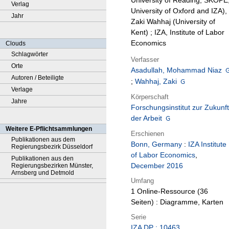
University of Reading, SKOPE
Verlag
University of Oxford and IZA),
Jahr
Zaki Wahhaj (University of
Kent) ; IZA, Institute of Labor
Economics
Clouds
Schlagwörter
Verfasser
Orte
Asadullah, Mohammad Niaz
Autoren / Beteiligte
;
Wahhaj, Zaki
Verlage
Körperschaft
Jahre
Forschungsinstitut zur Zukunft
der Arbeit
Weitere E-Pflichtsammlungen
Erschienen
Publikationen aus dem
Bonn, Germany
:
IZA Institute
Regierungsbezirk Düsseldorf
of Labor Economics
,
Publikationen aus den
December 2016
Regierungsbezirken Münster,
Arnsberg und Detmold
Umfang
1 Online-Ressource (36
Seiten) : Diagramme, Karten
Serie
IZA DP ; 10463