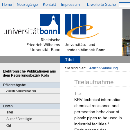
Home
Neuzugänge
Kontakt
Impressum
Erweiterte Suche
Titel
Sie sind hier:
E-Pflicht-Sammlung
Elektronische Publikationen aus
dem Regierungsbezirk Köln
Titelaufnahme
Pflichtabgabe
Ablieferungsverfahren
Titel
KRV technical information :
chemical resistance and
Listen
permeation behaviour of
Titel
plastic pipes to be used in
Autor / Beteiligte
industrial facilities /
Ort