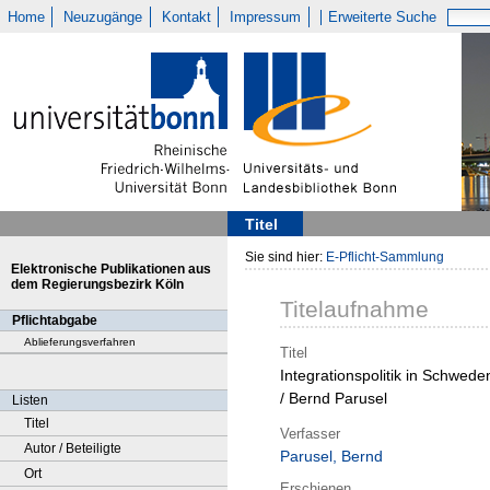
Home
Neuzugänge
Kontakt
Impressum
Erweiterte Suche
Titel
Sie sind hier:
E-Pflicht-Sammlung
Elektronische Publikationen aus
dem Regierungsbezirk Köln
Titelaufnahme
Pflichtabgabe
Ablieferungsverfahren
Titel
Integrationspolitik in Schwede
/ Bernd Parusel
Listen
Titel
Verfasser
Autor / Beteiligte
Parusel, Bernd
Ort
Erschienen