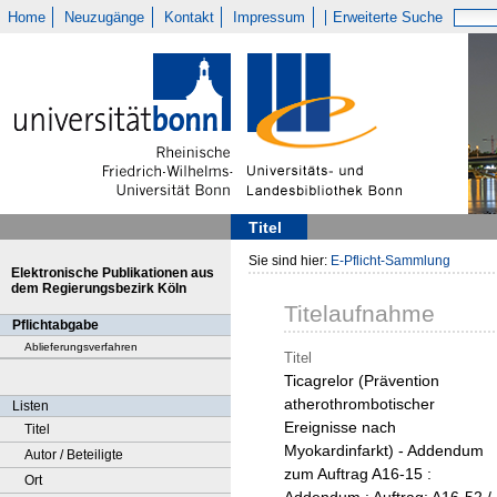
Home
Neuzugänge
Kontakt
Impressum
Erweiterte Suche
Titel
Sie sind hier:
E-Pflicht-Sammlung
Elektronische Publikationen aus
dem Regierungsbezirk Köln
Titelaufnahme
Pflichtabgabe
Ablieferungsverfahren
Titel
Ticagrelor (Prävention
atherothrombotischer
Listen
Ereignisse nach
Titel
Myokardinfarkt) - Addendum
Autor / Beteiligte
zum Auftrag A16-15 :
Ort