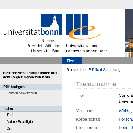
Titel
Sie sind hier:
E-Pflicht-Sammlung
Elektronische Publikationen aus
dem Regierungsbezirk Köln
Titelaufnahme
Pflichtabgabe
Ablieferungsverfahren
Titel
Current
Univers
Listen
Verfasser
Wälde,
Titel
Körperschaft
Forschu
Autor / Beteiligte
Erschienen
Bonn
:
Ort