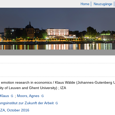
Home
Neuzugänge
 emotion research in economics / Klaus Wälde (Johannes-Gutenberg U
ity of Leuven and Ghent University) ; IZA
 Klaus
;
Moors, Agnes
ngsinstitut zur Zukunft der Arbeit
IZA
,
October 2016