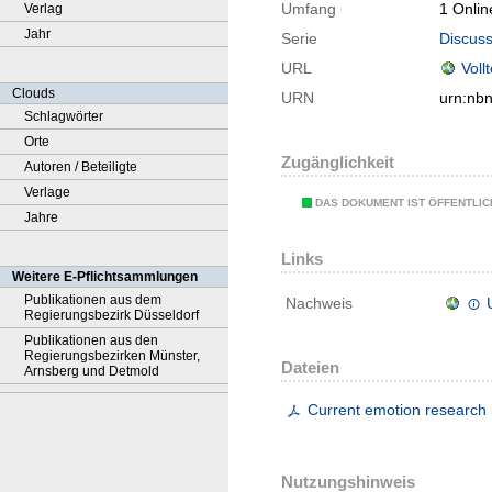
Umfang
1 Onlin
Verlag
Jahr
Serie
Discuss
URL
Voll
Clouds
URN
urn:nb
Schlagwörter
Orte
Zugänglichkeit
Autoren / Beteiligte
Verlage
DAS DOKUMENT IST ÖFFENTLI
Jahre
Links
Weitere E-Pflichtsammlungen
Publikationen aus dem
Nachweis
Regierungsbezirk Düsseldorf
Publikationen aus den
Regierungsbezirken Münster,
Dateien
Arnsberg und Detmold
Current emotion research
Nutzungshinweis