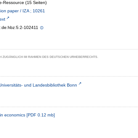
e-Ressource (15 Seiten)
ion paper / IZA ; 10261
text
n:de:hbz:5:2-102411
CH ZUGÄNGLICH IM RAHMEN DES DEUTSCHEN URHEBERRECHTS.
Universitäts- und Landesbibliothek Bonn
 in economics
[
PDF
0.12 mb
]