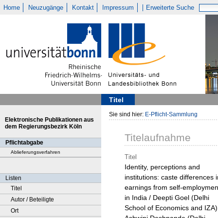
Home
Neuzugänge
Kontakt
Impressum
Erweiterte Suche
Titel
Sie sind hier:
E-Pflicht-Sammlung
Elektronische Publikationen aus
dem Regierungsbezirk Köln
Titelaufnahme
Pflichtabgabe
Ablieferungsverfahren
Titel
Identity, perceptions and
institutions: caste differences 
Listen
earnings from self-employmen
Titel
in India / Deepti Goel (Delhi
Autor / Beteiligte
School of Economics and IZA)
Ort