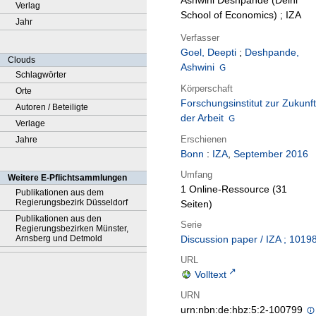
Ashwini Deshpande (Delhi
Verlag
School of Economics) ; IZA
Jahr
Verfasser
Goel, Deepti
;
Deshpande,
Clouds
Ashwini
Schlagwörter
Körperschaft
Orte
Forschungsinstitut zur Zukunft
Autoren / Beteiligte
der Arbeit
Verlage
Erschienen
Jahre
Bonn
:
IZA
,
September 2016
Umfang
Weitere E-Pflichtsammlungen
1 Online-Ressource (31
Publikationen aus dem
Regierungsbezirk Düsseldorf
Seiten)
Publikationen aus den
Serie
Regierungsbezirken Münster,
Arnsberg und Detmold
Discussion paper / IZA ; 1019
URL
Volltext
URN
urn:nbn:de:hbz:5:2-100799